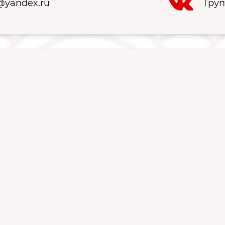
z@yandex.ru
Гру