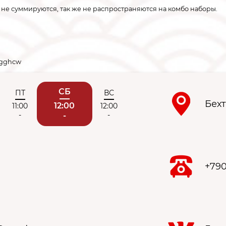
не суммируются, так же не распространяются на комбо наборы.
/8gghcw
СБ
ПТ
ВС
Бехт
12:00
11:00
12:00
-
-
-
+79