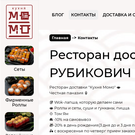
БЛОГ
КОНТАКТЫ
ДОСТАВКА И 
->
Главная
Контакты
Ресторан до
РУБИКОВИЧ 
Сеты
Ресторан доставки "Кухня Момо" 🍣
Честная паназия 🏮
Фирменные
🥡 Wok-лапша, которую делаем сами
Роллы
🍣 Роллы и сеты, суши и гунканы, пицца.
🍲 Том Ям
🚘 -10% на самовывоз
🎁-20% в день рождения(3 дня до и 3 дня п
🛵 с воскресенья по четверг прием заказов с