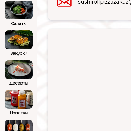
sushirollpizzazaka
Салаты
Закуски
Десерты
Напитки