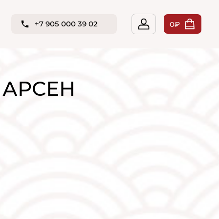
+7 905 000 39 02
0₽
Н АРСЕН