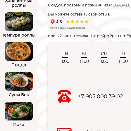
Запечённые
роллы
Скидки, подарки и позиции из MEGASALE 
Вы можете оставить свой отзыв
Темпура роллы
или в 2 гис по ссылке: https://go.2gis.com
ПН
ВТ
СР
ЧТ
11:00
11:00
11:00
11:00
Пицца
-
-
-
-
Супы Вок
+7 905 000 39 02
Поке