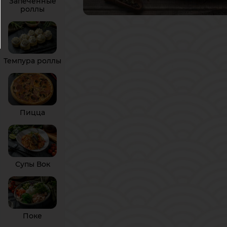
Запечённые
роллы
Темпура роллы
Пицца
Супы Вок
Поке