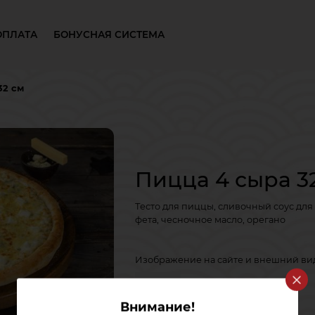
ОПЛАТА
БОНУСНАЯ СИСТЕМА
32 см
Пицца 4 сыра 3
Тесто для пиццы, сливочный соус для
фета, чесночное масло, орегано
Изображение на сайте и внешний вид 
670 гр
Внимание!